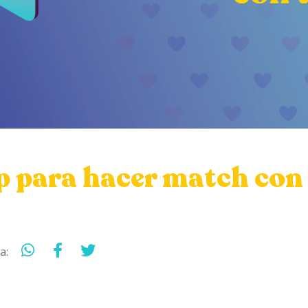
p para hacer match con
a: