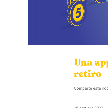
Una ap
retiro
Comparte esta not