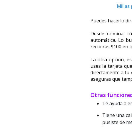
Millas
Puedes hacerlo di
Desde nómina, tú 
automática. Lo bue
recibirás $100 en 
La otra opción, e
uses la tarjeta qu
directamente a tu 
aseguras que tampo
Otras funcione
Te ayuda a e
Tiene una cal
pusiste de m